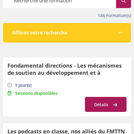
Avant de vous inscrire, veillez à prendre connaissance des
conditions de participation en bas de cette page.
146
Formation(s)
Affinez votre recherche
Par lieu
Fondamental directions - Les mécanismes
Par orientation
de soutien au développement et à
Par date
l'évaluation des compétences
1 jour(s)
professionnelles
Sessions disponibles
Détails
Les podcasts en classe, nos alliés du FMTTN