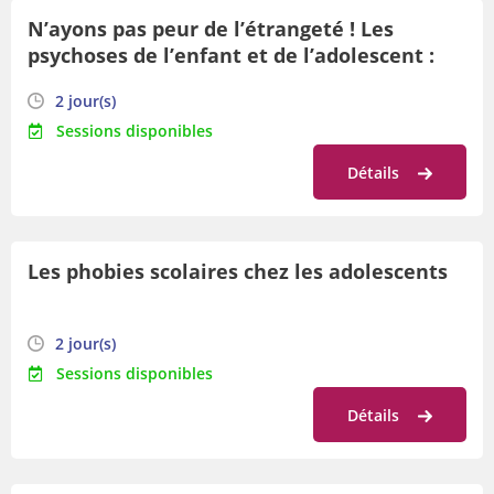
N’ayons pas peur de l’étrangeté ! Les
Par orientation
psychoses de l’enfant et de l’adolescent :
Par date
compréhension et pistes d’action pour
2 jour(s)
mieux les accompagner dans nos écoles
Sessions disponibles
Détails
Les phobies scolaires chez les adolescents
2 jour(s)
Sessions disponibles
Détails