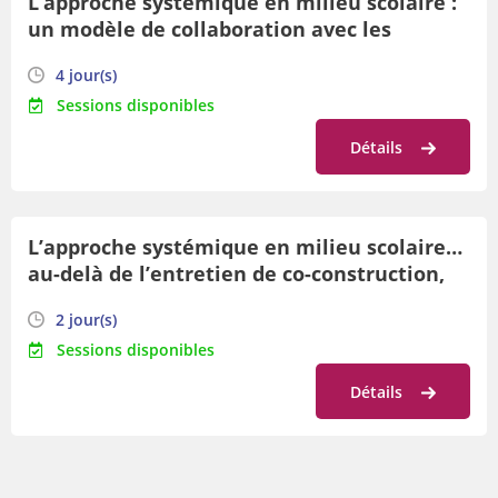
L’approche systémique en milieu scolaire :
un modèle de collaboration avec les
enseignants développé par Patricia
4 jour(s)
McCulloch et Chiara Curonici – Première
Sessions disponibles
Étape – Année 1
Détails
L’approche systémique en milieu scolaire…
au-delà de l’entretien de co-construction,
comment implémenter d’avantage cette
2 jour(s)
approche dans notre équipe ? – Deuxième
Sessions disponibles
étape
Détails