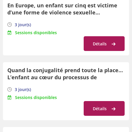
En Europe, un enfant sur cinq est victime
d’une forme de violence sexuelle…
Comment accueillir cette parole au sein du
3 jour(s)
monde scolaire?
Sessions disponibles
Détails
Quand la conjugalité prend toute la place…
L’enfant au cœur du processus de
domination conjugale
3 jour(s)
Sessions disponibles
Détails