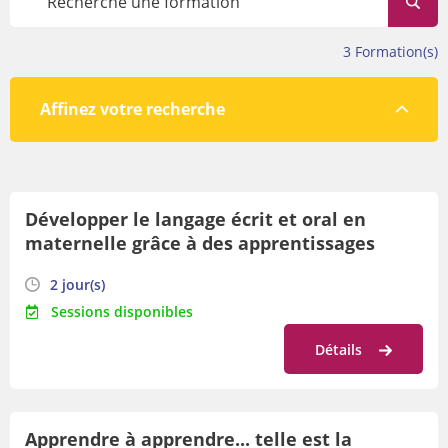
évolue tout au long de l’année.
Avant de vous inscrire, veillez à prendre connaissance des
3
Formation(s)
conditions de participation en bas de cette page.
Affinez votre recherche
Par lieu
Développer le langage écrit et oral en
Par orientation
maternelle grâce à des apprentissages
Par date
sensori-moteurs ciblés
2 jour(s)
Sessions disponibles
Détails
Apprendre à apprendre... telle est la