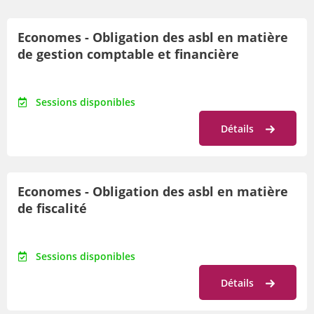
Par lieu
Economes - Obligation des asbl en matière
Par orientation
de gestion comptable et financière
Par date
Sessions disponibles
Détails
Economes - Obligation des asbl en matière
de fiscalité
Sessions disponibles
Détails