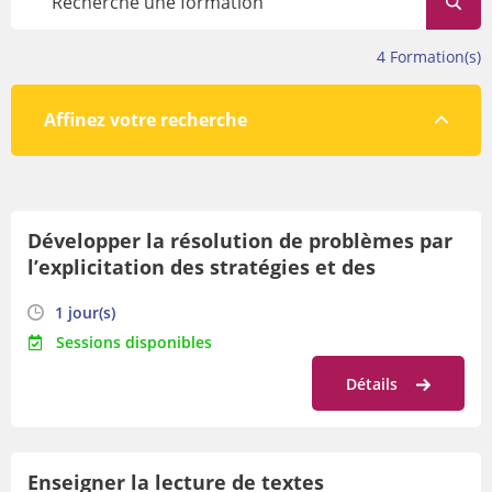
évolue tout au long de l’année.
Avant de vous inscrire, veillez à prendre connaissance des
4
Formation(s)
conditions de participation en bas de cette page.
Affinez votre recherche
Par lieu
Développer la résolution de problèmes par
Par orientation
l’explicitation des stratégies et des
Par date
démarches
1 jour(s)
Sessions disponibles
Détails
Enseigner la lecture de textes