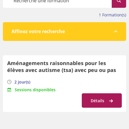
évolue tout au long de l’année.
Avant de vous inscrire, veillez à prendre connaissance des
1
Formation(s)
conditions de participation en bas de cette page.
Affinez votre recherche
Par lieu
Aménagements raisonnables pour les
Par orientation
élèves avec autisme (tsa) avec peu ou pas
Par date
de langage : outils d'inclusion !
2 jour(s)
Sessions disponibles
Détails