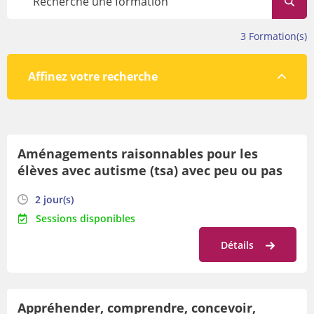
évolue tout au long de l’année.
Avant de vous inscrire, veillez à prendre connaissance des
3
Formation(s)
conditions de participation en bas de cette page.
Affinez votre recherche
Par lieu
Aménagements raisonnables pour les
Par orientation
élèves avec autisme (tsa) avec peu ou pas
Par date
de langage : outils d'inclusion !
2 jour(s)
Sessions disponibles
Détails
Appréhender, comprendre, concevoir,