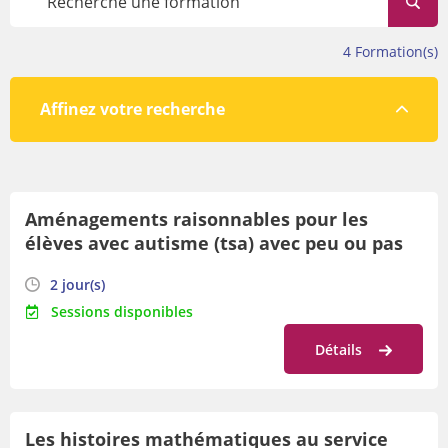
évolue tout au long de l’année.
Avant de vous inscrire, veillez à prendre connaissance des
4
Formation(s)
conditions de participation en bas de cette page.
Affinez votre recherche
Par lieu
Aménagements raisonnables pour les
Par orientation
élèves avec autisme (tsa) avec peu ou pas
Par date
de langage : outils d'inclusion !
2 jour(s)
Sessions disponibles
Détails
Les histoires mathématiques au service