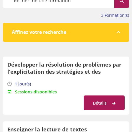
évolue tout au long de l’année.
Avant de vous inscrire, veillez à prendre connaissance des
3
Formation(s)
conditions de participation en bas de cette page.
Affinez votre recherche
Par lieu
Développer la résolution de problèmes par
Par orientation
l’explicitation des stratégies et des
Par date
démarches
1 jour(s)
Sessions disponibles
Détails
Enseigner la lecture de textes