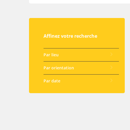
Affinez votre recherche
Par lieu
Par orientation
Par date