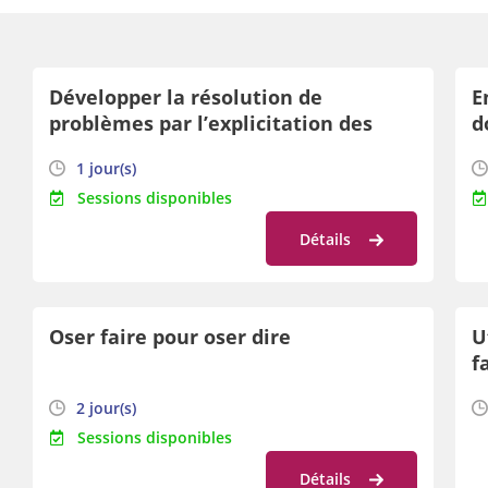
Développer la résolution de
E
problèmes par l’explicitation des
d
stratégies et des démarches
h
1 jour(s)
Sessions disponibles
Détails
Oser faire pour oser dire
U
f
f
2 jour(s)
Sessions disponibles
Détails