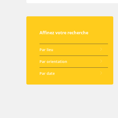
Affinez votre recherche
Par lieu
Par orientation
Par date