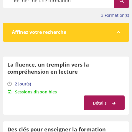
évolue tout au long de l’année.
Avant de vous inscrire, veillez à prendre connaissance des
3
Formation(s)
conditions de participation en bas de cette page.
Affinez votre recherche
Par lieu
La fluence, un tremplin vers la
Par orientation
compréhension en lecture
Par date
2 jour(s)
Sessions disponibles
Détails
Des clés pour enseigner la formation