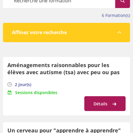
évolue tout au long de l’année.
Avant de vous inscrire, veillez à prendre connaissance des
6
Formation(s)
conditions de participation en bas de cette page.
Affinez votre recherche
Par lieu
Aménagements raisonnables pour les
Par orientation
élèves avec autisme (tsa) avec peu ou pas
Par date
de langage : outils d'inclusion !
2 jour(s)
Sessions disponibles
Détails
Un cerveau pour "apprendre à apprendre"