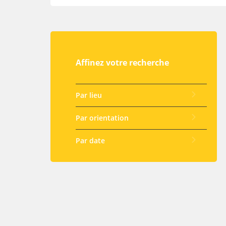
Affinez votre recherche
Par lieu
Par orientation
Par date