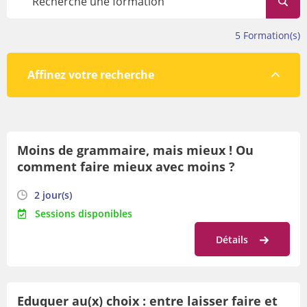
évolue tout au long de l’année.
Avant de vous inscrire, veillez à prendre connaissance des
5
Formation(s)
conditions de participation en bas de cette page.
Affinez votre recherche
Par lieu
Moins de grammaire, mais mieux ! Ou
Par orientation
comment faire mieux avec moins ?
Par date
2 jour(s)
Sessions disponibles
Détails
Eduquer au(x) choix : entre laisser faire et