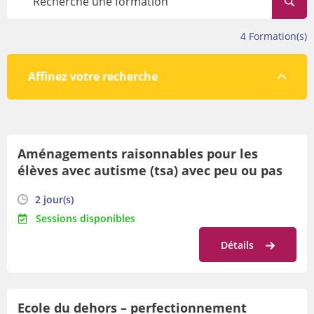
évolue tout au long de l’année.
Avant de vous inscrire, veillez à prendre connaissance des
4
Formation(s)
conditions de participation en bas de cette page.
Affinez votre recherche
Par lieu
Aménagements raisonnables pour les
Par orientation
élèves avec autisme (tsa) avec peu ou pas
Par date
de langage : outils d'inclusion !
2 jour(s)
Sessions disponibles
Détails
Ecole du dehors – perfectionnement