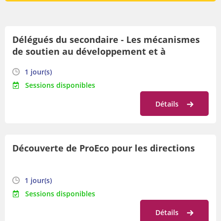
Par lieu
Délégués du secondaire - Les mécanismes
Par orientation
de soutien au développement et à
Par date
l'évaluation des compétences
1 jour(s)
professionnelles
Sessions disponibles
Détails
Découverte de ProEco pour les directions
1 jour(s)
Sessions disponibles
Détails