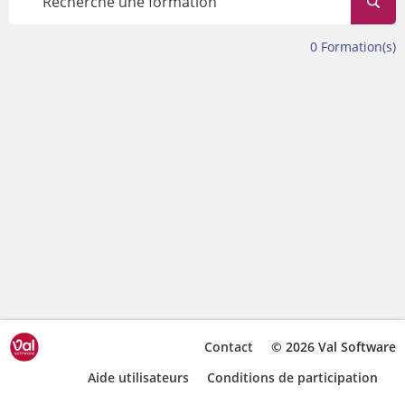
connaissances, perfectionner vos pratiques ou vous
adapter aux évolutions du système éducatif, nos
formations vous accompagneront à chaque étape de
0
Formation(s)
votre parcours professionnel.
Se former, c'est s'offrir la possibilité de grandir, de
s'adapter et d'innover, en cultivant chaque jour les
compétences qui dessineront l'avenir de nos écoles !
Au plaisir de vous former
Contact
© 2026 Val Software
Aide utilisateurs
Conditions de participation