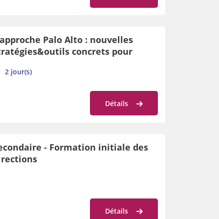
’approche Palo Alto : nouvelles
tratégies&outils concrets pour
érer les comportements difficiles
2 jour(s)
ans ma classe/école
Détails
econdaire - Formation initiale des
irections
Détails