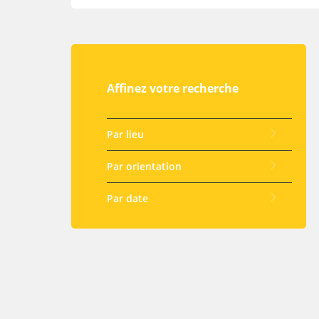
Affinez votre recherche
Par lieu
Par orientation
Par date