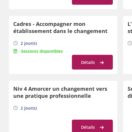
Cadres - Accompagner mon
L
établissement dans le changement
s
et adapter mon leadership : une
g
2 jour(s)
introduction aux dynamiques
d
Sessions disponibles
spiralaires de l'évolution
Détails
Niv 4 Amorcer un changement vers
S
une pratique professionnelle
d
d’accompagnement neutre
2 jour(s)
bienveillant et responsabilisant
Détails