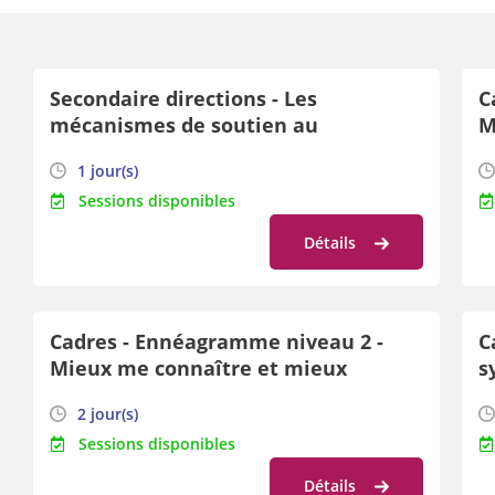
Secondaire directions - Les
C
mécanismes de soutien au
M
développement et à l'évaluation des
c
1 jour(s)
compétences professionnelles
Sessions disponibles
Détails
Cadres - Ennéagramme niveau 2 -
C
Mieux me connaître et mieux
s
connaître les autres
r
2 jour(s)
e
Sessions disponibles
e
Détails