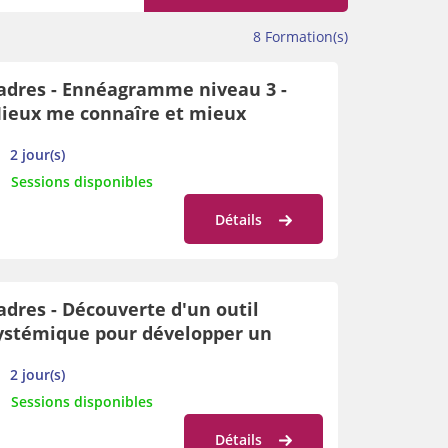
8
Formation(s)
adres - Ennéagramme niveau 3 -
ieux me connaîre et mieux
onnaître les autres
2 jour(s)
Sessions disponibles
Détails
adres - Découverte d'un outil
ystémique pour développer un
egard interactionnel sur mon école
2 jour(s)
t opérer des changements concrets
Sessions disponibles
t stratégiques : Palo Alto
Détails