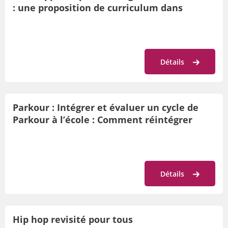
: une proposition de curriculum dans
l’enseignement de la natation scolaire
Détails
Parkour : Intégrer et évaluer un cycle de
Parkour à l’école : Comment réintégrer
l’apprentissage des actions motrices
gymniques dans le milieu scolaire à travers
la discipline du parkour
Détails
Hip hop revisité pour tous