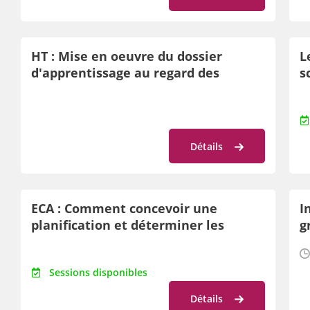
HT : Mise en oeuvre du dossier
L
d'apprentissage au regard des
s
orientations méthodologiques des
c
programmes (Habillements, textiles)
Détails
ECA : Comment concevoir une
I
planification et déterminer les
g
essentiels en ECA
Sessions disponibles
Détails