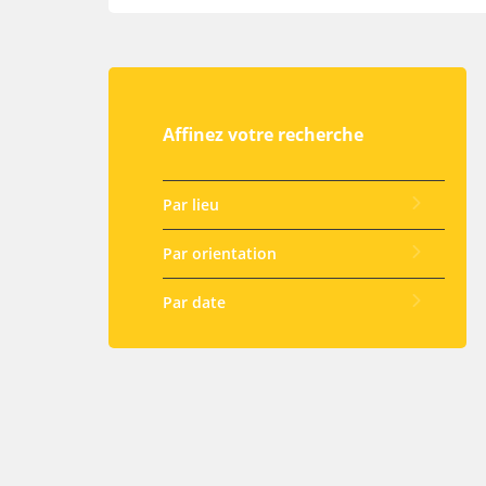
Affinez votre recherche
Par lieu
Par orientation
Par date